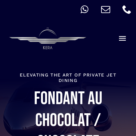
Skip
to
content
Togg
Navi
QUICK ORDER
ALLERGY
ELEVATING THE ART OF PRIVATE JET
DINING
Fondant au
MENU
CART
chocolat /
ACCOUNT