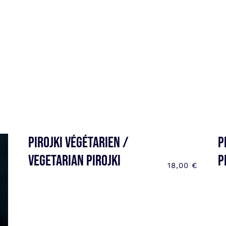
Pirojki végétarien /
P
Vegetarian pirojki
p
18,00
€