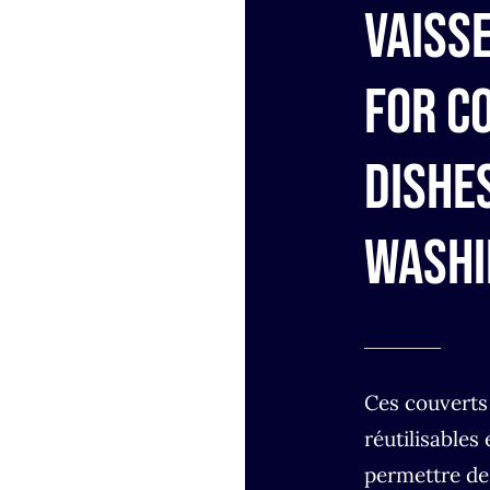
vaisse
for c
dishe
washi
Ces couverts 
réutilisables
permettre de 