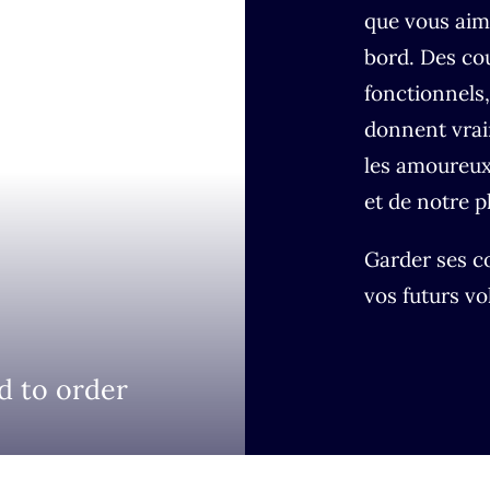
que vous aim
bord. Des co
fonctionnels,
donnent vrai
les amoureux
et de notre p
Garder ses c
vos futurs v
d to order