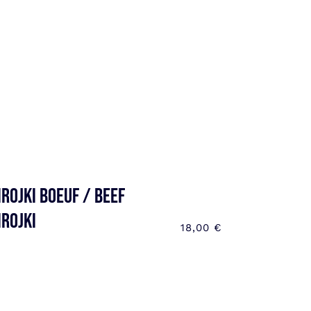
irojki boeuf / Beef
irojki
18,00
€