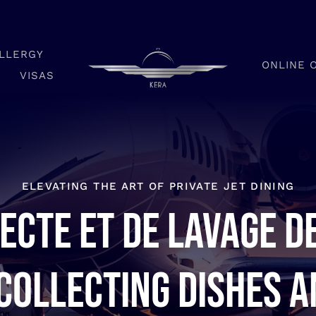
LLERGY
ONLINE 
VISAS
ELEVATING THE ART OF PRIVATE JET DINING
ecte et de lavage d
 collecting dishes 