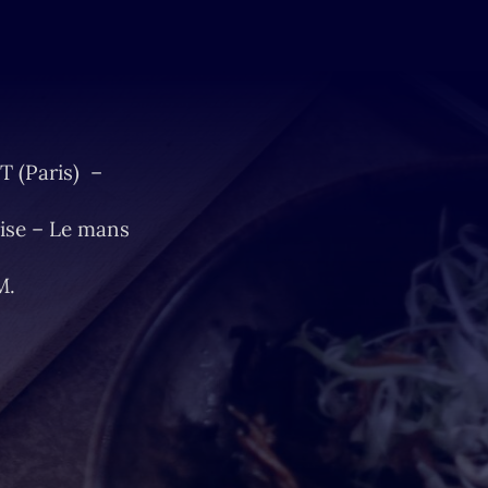
T (Paris) –
ise – Le mans
M.