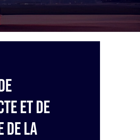
de
cte et de
e de la