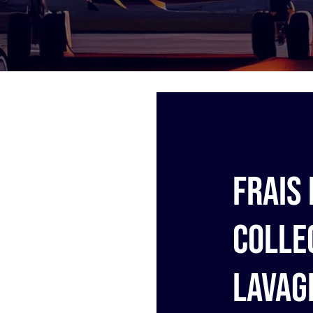
Frais 
colle
lavag