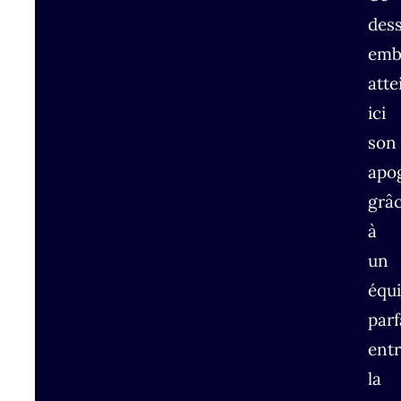
dess
emb
atte
ici
son
apo
grâ
à
un
équi
parf
ent
la