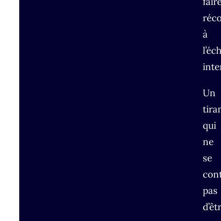
fair
réc
à
l’éc
inte
Un
tira
qui
ne
se
con
pas
d’êt