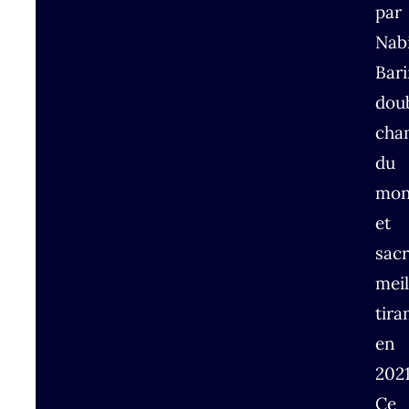
par
Nabi
Bari
dou
cha
du
mon
et
sac
meil
tira
en
2021
Ce