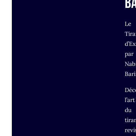
B
Le
Tir
d’E
par
Nabi
Bar
Déc
l’art
du
tira
revi