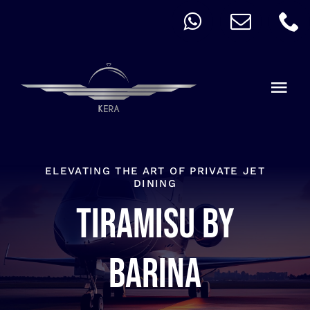
Skip
to
content
Togg
Navi
QUICK ORDER
ALLERGY
ELEVATING THE ART OF PRIVATE JET
DINING
Tiramisu by
MENU
CART
Barina
ACCOUNT