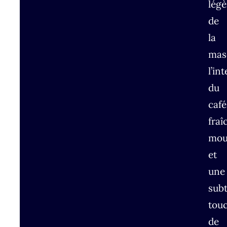
légè
de
la
mas
l’in
du
café
fra
mou
et
une
subt
tou
de